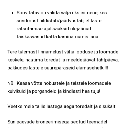
Soovitatav on valida välja üks inimene, kes
sündmust pildistab/jäädvustab, et laste
ratsutamise ajal saaksid ülejäänud
täiskasvanud katta kaminaruumis laua.
Tere tulemast linnamelust välja looduse ja loomade
keskele, nautima toredat ja meeldejäävat tähtpäeva,
pakkudes lastele suurepäraseid elamusehetki!!!
NB! Kaasa võtta hobustele ja teistele loomadele
kuivikuid ja porgandeid ja kindlasti hea tuju!
Veetke meie tallis lastega aega toredalt ja sisukalt!
Sünipäevade broneerimisega seotud teemadel