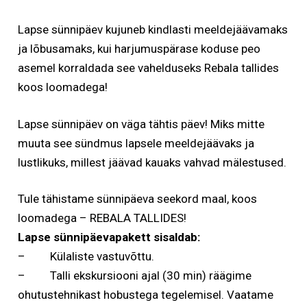
Lapse sünnipäev kujuneb kindlasti meeldejäävamaks
ja lõbusamaks, kui harjumuspärase koduse peo
asemel korraldada see vahelduseks Rebala tallides
koos loomadega!
Lapse sünnipäev on väga tähtis päev! Miks mitte
muuta see sündmus lapsele meeldejäävaks ja
lustlikuks, millest jäävad kauaks vahvad mälestused.
Tule tähistame sünnipäeva seekord maal, koos
loomadega – REBALA TALLIDES!
Lapse sünnipäevapakett sisaldab:
– Külaliste vastuvõttu.
– Talli ekskursiooni ajal (30 min) räägime
ohutustehnikast hobustega tegelemisel. Vaatame