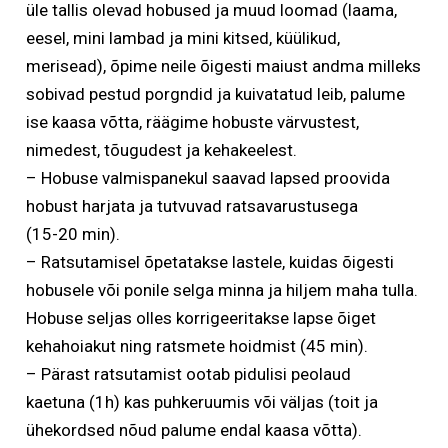
üle tallis olevad hobused ja muud loomad (laama,
eesel, mini lambad ja mini kitsed, küülikud,
merisead), õpime neile õigesti maiust andma milleks
sobivad pestud porgndid ja kuivatatud leib, palume
ise kaasa võtta, räägime hobuste värvustest,
nimedest, tõugudest ja kehakeelest.
– Hobuse valmispanekul saavad lapsed proovida
hobust harjata ja tutvuvad ratsavarustusega
(15-20 min).
– Ratsutamisel õpetatakse lastele, kuidas õigesti
hobusele või ponile selga minna ja hiljem maha tulla.
Hobuse seljas olles korrigeeritakse lapse õiget
kehahoiakut ning ratsmete hoidmist (45 min).
– Pärast ratsutamist ootab pidulisi peolaud
kaetuna (1h) kas puhkeruumis või väljas (toit ja
ühekordsed nõud palume endal kaasa võtta).