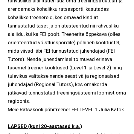
rahvuslikel alaliitudel luua oma treeningstruktuuri ja
arendamaks kohalikku ratsasporti, kasutades
kohalikke treenereid, kes omavad kindlat
tunnustatud taset ja on atesteeritud nii rahvusliku
alaliidu, kui ka FEI poolt. Treenerite õppekava (olles
orienteeritud võistlusspordile) põhineb koolitustel,
mida viivad läbi FEI tunnustatud juhendajad (FEI
Tutors). Nende juhendamisel toimuvad erineva
tasemel treenerikoolitused (Level 1 ja Level 2) ning
tulevikus valitakse nende seast välja regionaalsed
juhendajad (Regional Tutors), kes omakorda
jätkavad tunnustatud treeningsüsteemi loomist oma
regioonis.
Meie Ratsakooli põhitreener FEI LEVEL 1 Julia Katok.
LAPSED (kuni 20-aastased k.a.)