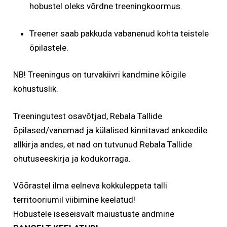
hobustel oleks võrdne treeningkoormus.
Treener saab pakkuda vabanenud kohta teistele
õpilastele.
NB! Treeningus on turvakiivri kandmine kõigile
kohustuslik.
Treeningutest osavõtjad, Rebala Tallide
õpilased/vanemad ja külalised kinnitavad ankeedile
allkirja andes, et nad on tutvunud Rebala Tallide
ohutuseeskirja ja kodukorraga.
Võõrastel ilma eelneva kokkuleppeta talli
territooriumil viibimine keelatud!
Hobustele iseseisvalt maiustuste andmine