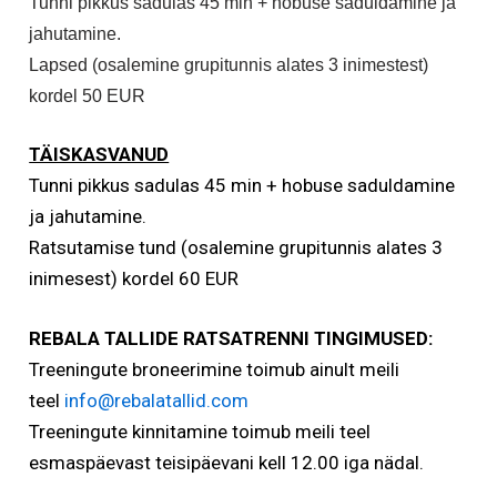
Tunni pikkus sadulas 45 min + hobuse saduldamine ja
jahutamine.
Lapsed (osalemine grupitunnis alates 3 inimestest)
kordel 50 EUR
TÄISKASVANUD
Tunni pikkus sadulas 45 min + hobuse saduldamine
ja jahutamine.
Ratsutamise tund (osalemine grupitunnis alates 3
inimesest) kordel 60 EUR
REBALA TALLIDE RATSATRENNI TINGIMUSED:
Treeningute broneerimine toimub ainult meili
teel
info@rebalatallid.com
Treeningute kinnitamine toimub meili teel
esmaspäevast teisipäevani kell 12.00 iga nädal.