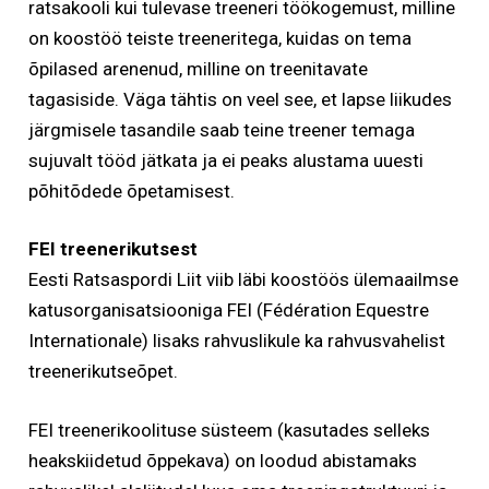
ratsakooli kui tulevase treeneri töökogemust, milline
on koostöö teiste treeneritega, kuidas on tema
õpilased arenenud, milline on treenitavate
tagasiside. Väga tähtis on veel see, et lapse liikudes
järgmisele tasandile saab teine treener temaga
sujuvalt tööd jätkata ja ei peaks alustama uuesti
põhitõdede õpetamisest.
FEI treenerikutsest
Eesti Ratsaspordi Liit viib läbi koostöös ülemaailmse
katusorganisatsiooniga FEI (Fédération Equestre
Internationale) lisaks rahvuslikule ka rahvusvahelist
treenerikutseõpet.
FEI treenerikoolituse süsteem (kasutades selleks
heakskiidetud õppekava) on loodud abistamaks