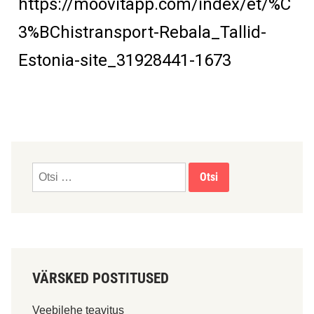
https://moovitapp.com/index/et/%C
3%BChistransport-Rebala_Tallid-
Estonia-site_31928441-1673
VÄRSKED POSTITUSED
Veebilehe teavitus