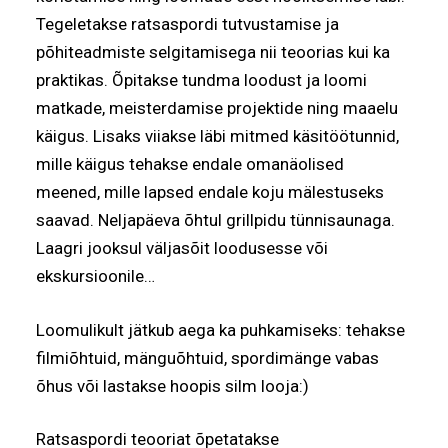
Tegeletakse ratsaspordi tutvustamise ja
põhiteadmiste selgitamisega nii teoorias kui ka
praktikas. Õpitakse tundma loodust ja loomi
matkade, meisterdamise projektide ning maaelu
käigus. Lisaks viiakse läbi mitmed käsitöötunnid,
mille käigus tehakse endale omanäolised
meened, mille lapsed endale koju mälestuseks
saavad. Neljapäeva õhtul grillpidu tünnisaunaga.
Laagri jooksul väljasõit loodusesse või
ekskursioonile…
Loomulikult jätkub aega ka puhkamiseks: tehakse
filmiõhtuid, mänguõhtuid, spordimänge vabas
õhus või lastakse hoopis silm looja:)
Ratsaspordi teooriat õpetatakse