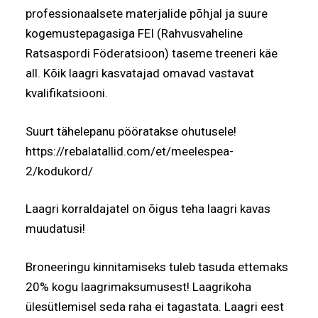
professionaalsete materjalide põhjal ja suure
kogemustepagasiga FEI (Rahvusvaheline
Ratsaspordi Föderatsioon) taseme treeneri käe
all. Kõik laagri kasvatajad omavad vastavat
kvalifikatsiooni.
Suurt tähelepanu pööratakse ohutusele!
https://rebalatallid.com/et/meelespea-
2/kodukord/
Laagri korraldajatel on õigus teha laagri kavas
muudatusi!
Broneeringu kinnitamiseks tuleb tasuda ettemaks
20% kogu laagrimaksumusest! Laagrikoha
ülesütlemisel seda raha ei tagastata. Laagri eest