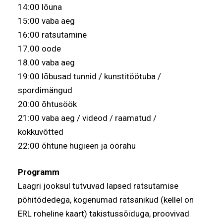
14:00 lõuna
15:00 vaba aeg
16:00 ratsutamine
17.00 oode
18.00 vaba aeg
19:00 lõbusad tunnid / kunstitöötuba /
spordimängud
20:00 õhtusöök
21:00 vaba aeg / videod / raamatud /
kokkuvõtted
22:00 õhtune hügieen ja öörahu
Programm
Laagri jooksul tutvuvad lapsed ratsutamise
põhitõdedega, kogenumad ratsanikud (kellel on
ERL roheline kaart) takistussõiduga, proovivad