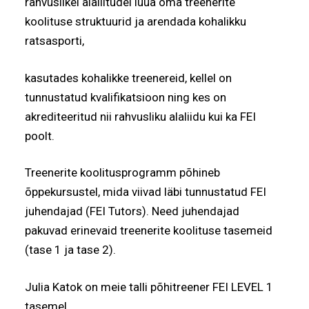
rahvuslikel alaliitudel luua oma treenerite
koolituse struktuurid ja arendada kohalikku
ratsasporti,
kasutades kohalikke treenereid, kellel on
tunnustatud kvalifikatsioon ning kes on
akrediteeritud nii rahvusliku alaliidu kui ka FEI
poolt.
Treenerite koolitusprogramm põhineb
õppekursustel, mida viivad läbi tunnustatud FEI
juhendajad (FEI Tutors). Need juhendajad
pakuvad erinevaid treenerite koolituse tasemeid
(tase 1 ja tase 2).
Julia Katok on meie talli põhitreener FEI LEVEL 1
tasemel.