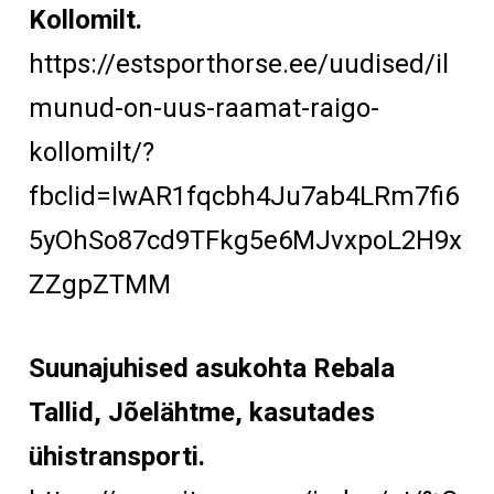
Kollomilt.
https://estsporthorse.ee/uudised/il
munud-on-uus-raamat-raigo-
kollomilt/?
fbclid=IwAR1fqcbh4Ju7ab4LRm7fi6
5yOhSo87cd9TFkg5e6MJvxpoL2H9x
ZZgpZTMM
Suunajuhised asukohta Rebala
Tallid, Jõelähtme, kasutades
ühistransporti.