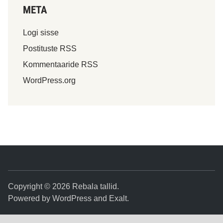
META
Logi sisse
Postituste RSS
Kommentaaride RSS
WordPress.org
Copyright © 2026
Rebala tallid
.
Powered by
WordPress
and
Exalt
.