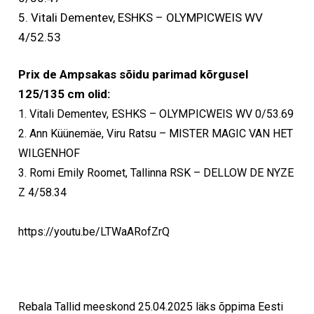
5. Vitali Dementev, ESHKS – OLYMPICWEIS WV
4/52.53
Prix de Ampsakas sõidu parimad kõrgusel
125/135 cm olid:
1. Vitali Dementev, ESHKS – OLYMPICWEIS WV 0/53.69
2. Ann Küünemäe, Viru Ratsu – MISTER MAGIC VAN HET
WILGENHOF
3. R
omi Emily Roomet, Tallinna RSK – DELLOW DE NYZE
Z 4/58.34
https://youtu.be/LTWaARofZrQ
Rebala Tallid
meeskond 25.04.2025 läks õppima Eesti