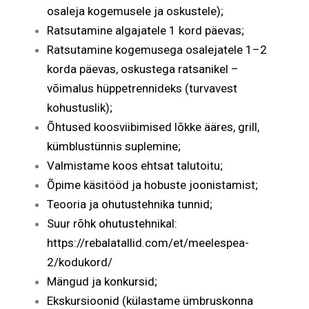
osaleja kogemusele ja oskustele);
Ratsutamine algajatele 1 kord päevas;
Ratsutamine kogemusega osalejatele 1–2
korda päevas, oskustega ratsanikel –
võimalus hüppetrennideks (turvavest
kohustuslik);
Õhtused koosviibimised lõkke ääres, grill,
kümblustünnis suplemine;
Valmistame koos ehtsat talutoitu;
Õpime käsitööd ja hobuste joonistamist;
Teooria ja ohutustehnika tunnid;
Suur rõhk ohutustehnikal:
https://rebalatallid.com/et/meelespea-
2/kodukord/
Mängud ja konkursid;
Ekskursioonid (külastame ümbruskonna