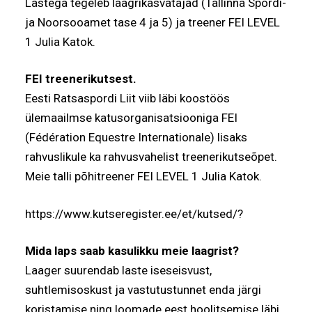
Lastega tegeleb laagrikasvatajad (Tallinna Spordi-
ja Noorsooamet tase 4 ja 5) ja treener FEI LEVEL
1 Julia Katok.
FEI treenerikutsest.
Eesti Ratsaspordi Liit viib läbi koostöös
ülemaailmse katusorganisatsiooniga FEI
(Fédération Equestre Internationale) lisaks
rahvuslikule ka rahvusvahelist treenerikutseõpet.
Meie talli põhitreener FEI LEVEL 1 Julia Katok.
https://www.kutseregister.ee/et/kutsed/?
Mida laps saab kasulikku meie laagrist?
Laager suurendab laste iseseisvust,
suhtlemisoskust ja vastutustunnet enda järgi
koristamise ning loomade eest hoolitsemise läbi.