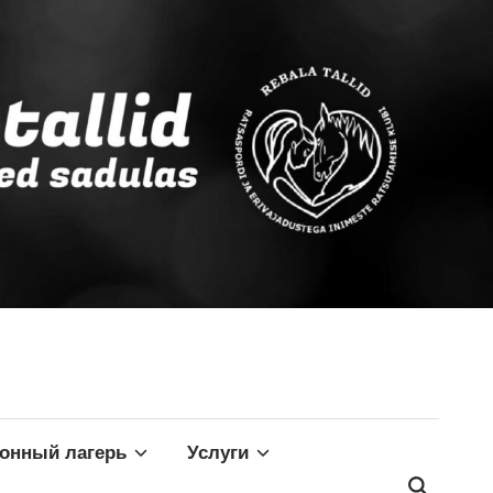
конный лагерь
Услуги