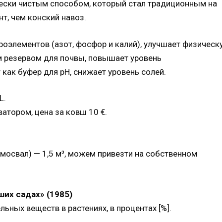
чески чистым способом, который стал традиционным на
т, чем конский навоз.
оэлементов (азот, фосфор и калий), улучшает физическ
м резервом для почвы, повышает уровень
как буфер для pH, снижает уровень солей.
L.
атором, цена за ковш 10 €.
освал) — 1,5 м³, можем привезти на собственном
ших садах» (1985)
ьных веществ в растениях, в процентах [%].