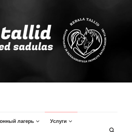
конный лагерь
Услуги