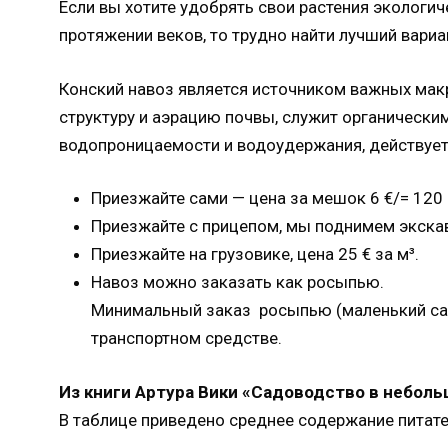
Если вы хотите удобрять свои растения экологи
протяжении веков, то трудно найти лучший вариан
Конский навоз является источником важных макр
структуру и аэрацию почвы, служит органически
водопроницаемости и водоудержания, действует 
Приезжайте сами — цена за мешок 6 €/= 120 
Приезжайте с прицепом, мы поднимем экскав
Приезжайте на грузовике, цена 25 € за м³.
Навоз можно заказать как росыпью.
Минимальный заказ росыпью (маленький сам
транспортном средстве.
Из книги Артура Вики «Садоводство в неболь
В таблице приведено среднее содержание питател